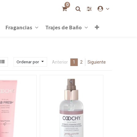
0
Fragancias
Trajes de Baño
Ordenar por
Anterior
1
2
Siguiente