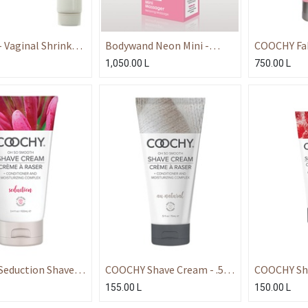
- Vaginal Shrink
Bodywand Neon Mini -
COOCHY Fa
Neon Pink
Feminine Wa
1,050.00
L
750.00
L
eduction Shave
COOCHY Shave Cream - .5
COOCHY Sha
.4 oz
oz Au Natural
ml Island P
155.00
L
150.00
L
kle/Citrus