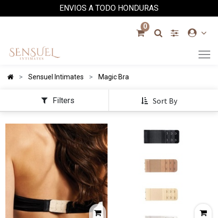
ENVIOS A TODO HONDURAS
0
Sensuel Intimates
Magic Bra
Filters
Sort By